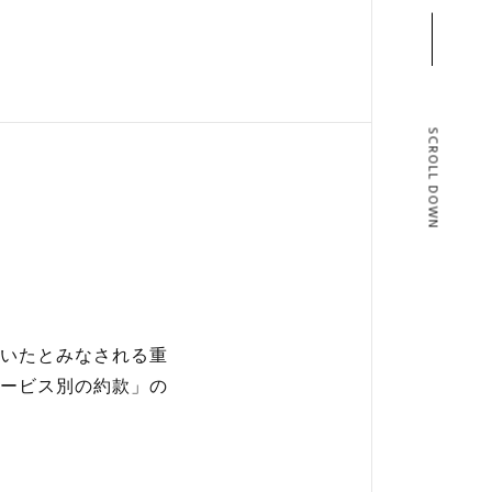
SCROLL DOWN
T
BLOG
いたとみなされる重
ービス別の約款」の
T US